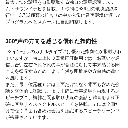
最大７つの環境を自動聴取する独自の環境認識システ
ム：サウンドナビを搭載。１秒間に689回の環境認識を
行い、3,712種類の組合せの中から常に音声環境に適した
プログラムへとスムーズに自動調整します。
360°声の方向を感じる優れた指向性
DXインセラのカナルタイプには優れた指向性が搭載され
ていますが、特に上位３器種両耳装用では、お互いが通
信し合い左右それぞれの耳が音源に対して本来感じる聞
こえを復元するため、より自然な距離感や方向感の違い
を感じます。
また、最上位器種９には全面だけでなく背面も含めた会
話を立体的に認識し、より正確に音声環境を再現するス
ピーチプロ、複雑な聞き取り状況の会話と雑音をより正
確に区別するスペクトルスピーチを搭載。７には全面だ
けでなく背面も含めた会話を認識するスピーチゾーン２
が搭載されています。