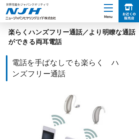
enu
お近くの販売店を探す
NJH ニュージャパンヒヤリングエイド株式会社
楽らくハンズフリー通話／より明瞭な通話
ができる両耳電話
電話を手ばなしでも楽らく ハ
ンズフリー通話