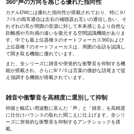
360°声の方向を感じる優れた指向性
カナルDWには優れた指向性が搭載されており、特に９/
７/５の両耳通信は左右の補聴器お互いの通信し合い、そ
れぞれの耳が周囲の音源に対して本来感じるより自然な
距離感や方向感の違いを復元する空間認識機能がありま
す。中でも最上位器種９のオートフォーカス360および
上位器種７のオートフォーカスは、周囲の会話を認識し
て聞き取る機能に優れています。
また、全シリーズに雑音や突発的な衝撃音を抑制する機
能が搭載され、さらに9/７/５は言葉の微妙な語尾まで捉
え強調する機能が搭載されています。
雑音や衝撃音を高精度に選別して抑制
抑揚と幅広い周波数に富んだ「声」と「雑音」を高精度
に仕分けバランスの取れた聞こえに仕上げます。全シリ
ーズに突発的な衝撃音を抑制するアンチショックを搭
載。