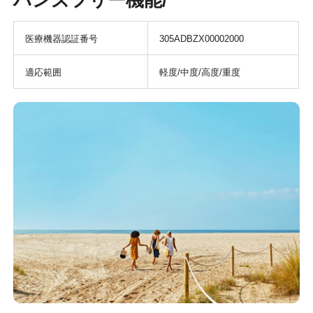
ハンズフリー機能/
医療機器認証番号
305ADBZX00002000
適応範囲
軽度/中度/高度/重度