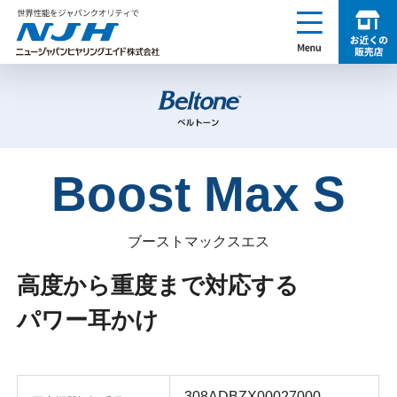
enu
お近くの販売店を探す
NJH ニュージャパンヒヤリングエイド株式会社
Boost Max S
ブーストマックスエス
高度から重度まで対応する
パワー耳かけ
308ADBZX00027000