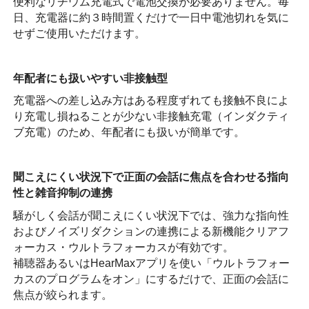
便利なリチウム充電式で電池交換が必要ありません。毎
日、充電器に約３時間置くだけで一日中電池切れを気に
せずご使用いただけます。
年配者にも扱いやすい非接触型
充電器への差し込み方はある程度ずれても接触不良によ
り充電し損ねることが少ない非接触充電（インダクティ
ブ充電）のため、年配者にも扱いが簡単です。
聞こえにくい状況下で正面の会話に焦点を合わせる指向
性と雑音抑制の連携
騒がしく会話が聞こえにくい状況下では、強力な指向性
およびノイズリダクションの連携による新機能クリアフ
ォーカス・ウルトラフォーカスが有効です。
補聴器あるいはHearMaxアプリを使い「ウルトラフォー
カスのプログラムをオン」にするだけで、正面の会話に
焦点が絞られます。