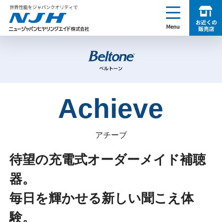
enu
お近くの販売店を探す
NJH ニュージャパンヒヤリングエイド株式会社
Achieve
アチーブ
待望の充電式オーダーメイド補聴
器。
毎日を輝かせる新しい聞こえ体
験。