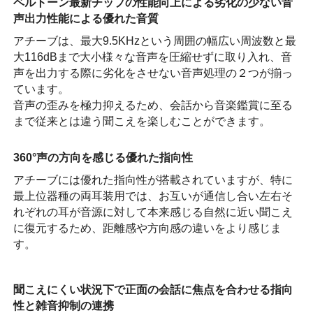
ベルトーン最新チップの性能向上による劣化の少ない音
声出力性能による優れた音質
アチーブは、最大9.5KHzという周囲の幅広い周波数と最
大116dBまで大小様々な音声を圧縮せずに取り入れ、音
声を出力する際に劣化をさせない音声処理の２つが揃っ
ています。
音声の歪みを極力抑えるため、会話から音楽鑑賞に至る
まで従来とは違う聞こえを楽しむことができます。
360°声の方向を感じる優れた指向性
アチーブには優れた指向性が搭載されていますが、特に
最上位器種の両耳装用では、お互いが通信し合い左右そ
れぞれの耳が音源に対して本来感じる自然に近い聞こえ
に復元するため、距離感や方向感の違いをより感じま
す。
聞こえにくい状況下で正面の会話に焦点を合わせる指向
性と雑音抑制の連携