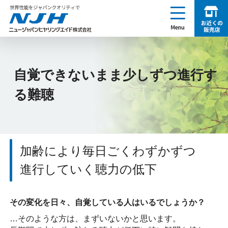
enu
お近くの販売店を探す
NJH ニュージャパンヒヤリングエイド株式会社
自覚できないまま少しずつ進行す
る難聴
加齢により毎日ごくわずかずつ
進行していく聴力の低下
その変化を日々、自覚している人はいるでしょうか？
…そのような方は、まずいないかと思います。