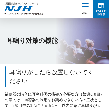
enu
お近くの販売店を探す
NJH ニュージャパンヒヤリングエイド株式会社
耳鳴り対策の機能
耳鳴りがしたら放置しないでく
ださい
補聴器の購入に耳鼻科医の指導が必要な方（禁避8項目）
の章では、補聴器の装用をお奨めできない方の症状とし
て、8項目中の1つに「最近1ヶ月以内に急に耳鳴りが大