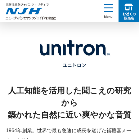
enu
お近くの販売店を探す
NJH ニュージャパンヒヤリングエイド株式会社
人工知能を活用した聞こえの研究
から
築かれた自然に近い爽やかな音質
1964年創業。世界で最も急速に成長を遂げた補聴器メー